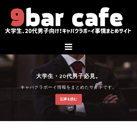
コ
ン
テ
ン
ツ
へ
ス
キ
ッ
大学生・20代男子必見。
プ
キャバクラボーイ情報をまとめたサイトです。
記事を読む