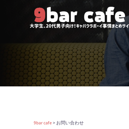
コ
ン
テ
ン
ツ
へ
ス
キ
ッ
プ
9bar cafe
>
お問い合わせ